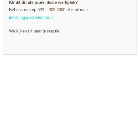
Klinkt dit als jouw ideale werkplek?
Bel ons dan op
033 – 303 9000 of mail naar
info@logopediedebron.nl
We kijken uit naar je reactie!
MEER INFO
Logopedie
Waarvoor kun je allemaal naar de logopedist gaan?
Hier vertellen we over ons vakgebied en waarmee we
u of uw kind kunnen helpen.