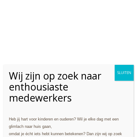
Leren en herkennen van letters (groep 2/3)
Lezen en/of begrijpend lezen
Taal en/of meertaligheid
Stemklachten (hese stem, pijn na spreken)
Spreektempo
Slissen
Hanen ouderprogramma
Goed om te weten! Logopedie wordt bij ons volledig vergoed in
Wij zijn op zoek naar
de basisverzekering.
SLUITEN
enthousiaste
Kom je kennismaken?
medewerkers
Heb jij hart voor kinderen en ouderen? Wil je elke dag met een
glimlach naar huis gaan,
omdat je écht iets hebt kunnen betekenen? Dan zijn wij op zoek