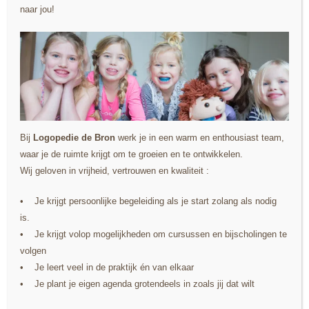
naar jou!
MEER INFO
Bij
Logopedie de Bron
werk je in een warm en enthousiast team,
Nieuws
waar je de ruimte krijgt om te groeien en te ontwikkelen.
Wij geloven in vrijheid, vertrouwen en kwaliteit :
Blijf op de hoogte! Hier delen wij, leuke weetjes en
• Je krijgt persoonlijke begeleiding als je start zolang als nodig
handige tips. Bijvoorbeeld tips voor het stoppen met
is.
duimen.
•
Je krijgt volop mogelijkheden om cursussen en bijscholingen te
volgen
•
Je leert veel in de praktijk én van elkaar
• Je plant je eigen agenda grotendeels in zoals jij dat wilt