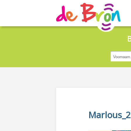
B
Marlous_2