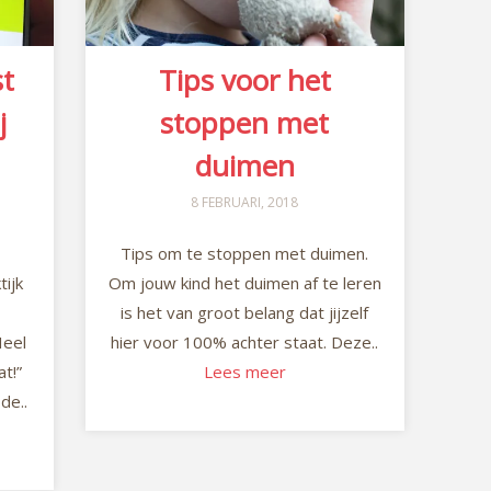
st
Tips voor het
j
stoppen met
duimen
8 FEBRUARI, 2018
Tips om te stoppen met duimen.
tijk
Om jouw kind het duimen af te leren
is het van groot belang dat jijzelf
Heel
hier voor 100% achter staat. Deze..
at!”
Lees meer
de..