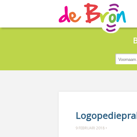
B
Logopedieprak
9 FEBRUARI 2018 •