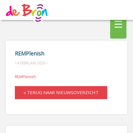
REMPlenish
14 FEBRUARI 2026 •
REMPlenish
« TERUG NAAR NIEUWSOVERZICHT