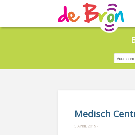
B
Medisch Cent
5 APRIL 2019 •